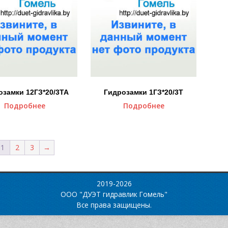
озамки 12ГЗ*20/3ТА
Гидрозамки 1ГЗ*20/3Т
Подробнее
Подробнее
1
2
3
→
2019-2026
ООО "ДУЭТ гидравлик Гомель"
Все права защищены.