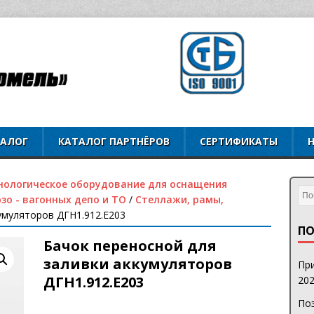
ТАЛОГ
КАТАЛОГ ПАРТНЁРОВ
СЕРТИФИКАТЫ
нологическое оборудование для оснащения
зо - вагонных депо и ТО
/
Cтеллажи, рамы,
умуляторов ДГН1.912.Е203
ПО
Бачок переносной для
заливки аккумуляторов
При
ДГН1.912.Е203
202
Поз