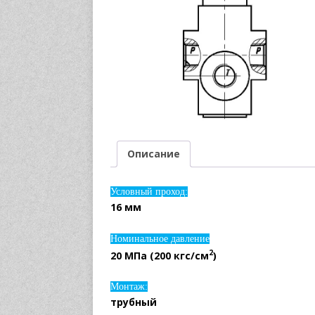
Описание
Условный проход:
16 мм
Номинальное давление
2
20 МПа (200 кгс/см
)
Монтаж:
трубный