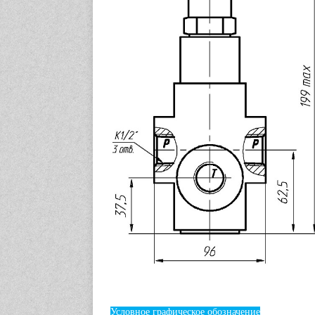
Условное графическое обозначение