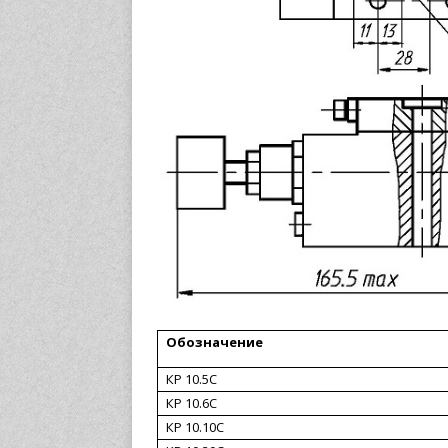
Обозначение
КР 10.5С
КР 10.6С
КР 10.10С