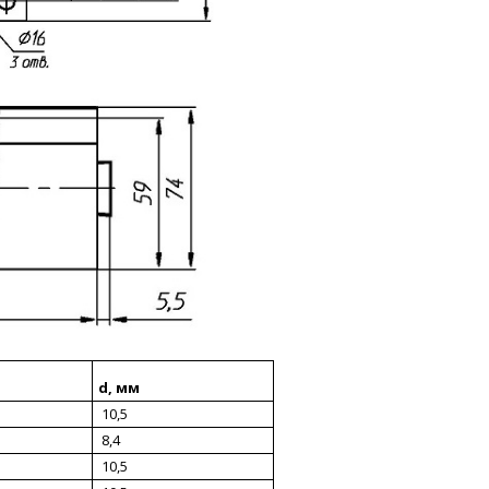
d, мм
10,5
8,4
10,5