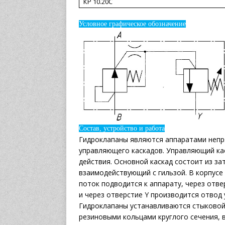
КР 10.20С
Условное графическое обозначение
Состав, устройство и работа
Гидроклапаны являются аппаратами непря
управляющего каскадов. Управляющий кас
действия. Основной каскад состоит из з
взаимодействующий с гильзой. В корпусе
поток подводится к аппарату, через отв
и через отверстие Y производится отвод
Гидроклапаны устанавливаются стыковой
резиновыми кольцами круглого сечения, 