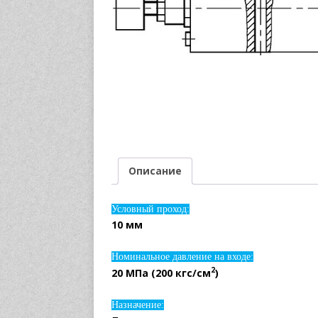
Описание
Условный проход:
10 мм
Номинальное давление на входе:
2
20 МПа (200 кгс/см
)
Назначение: