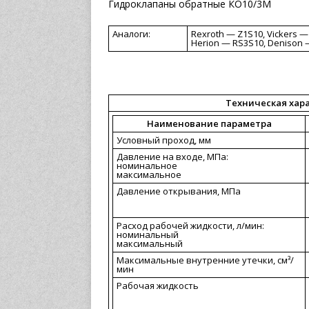
Гидроклапаны обратные КО10/3М
Аналоги:
Rexroth — Z1S10, Vickers 
Herion — RS3S10, Denison 
Техническая хар
Наименование параметра
Условный проход, мм
Давление на входе, МПа:
номинальное
максимальное
Давление открывания, МПа
Расход рабочей жидкости, л/мин:
номинальный
максимальный
Максимальные внутренние утечки, см³/
мин
Рабочая жидкость