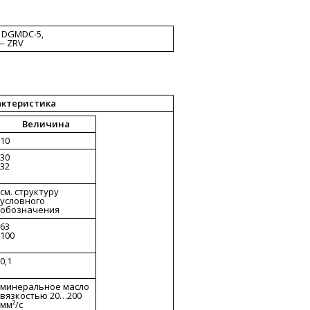
— DGMDC-5,
— ZRV
актеристика
Величина
10
30
32
см. структуру
условного
обозначения
63
100
0,1
минеральное масло
вязкостью 20…200
мм²/c