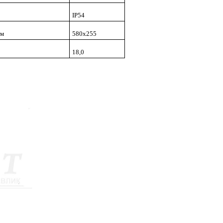
IP54
мм
580х255
18,0