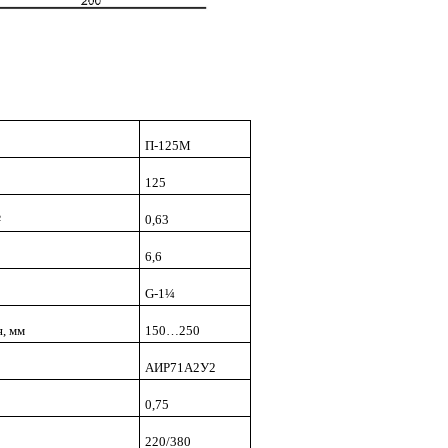
П-125М
125
²
0,63
6,6
G-1¼
я, мм
150…250
АИР71А2У2
0,75
220/380