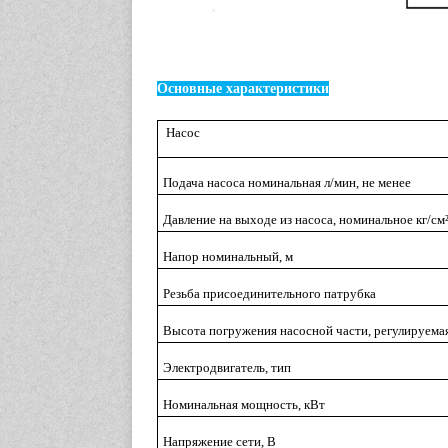
Основные характеристики
Насос
Подача насоса номинальная л/мин, не менее
Давление на выходе из насоса, номинальное кг/см
Напор номинальный, м
Резьба присоединительного патрубка
Высота погружения насосной части, регулируема
Электродвигатель, тип
Номинальная мощность, кВт
Напряжение сети, В