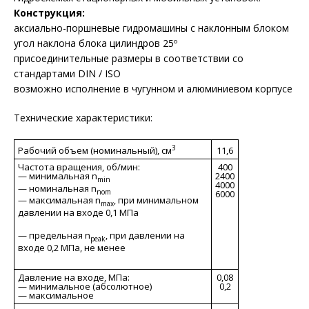
Конструкция:
аксиально-поршневые гидромашины с наклонным блоком
угол наклона блока цилиндров 25º
присоединительные размеры в соответствии со
стандартами DIN / ISO
возможно исполнение в чугунном и алюминиевом корпусе
Технические характеристики:
3
11,6
Рабочий объем (номинальный), см
Частота вращения, об/мин:
400
— минимальная n
2400
min
4000
— номинальная n
nom
6000
— максимальная n
, при минимальном
max
давлении на входе 0,1 МПа
— предельная n
, при давлении на
peak
входе 0,2 МПа, не менее
Давление на входе, МПа:
0,08
— минимальное (абсолютное)
0,2
— максимальное