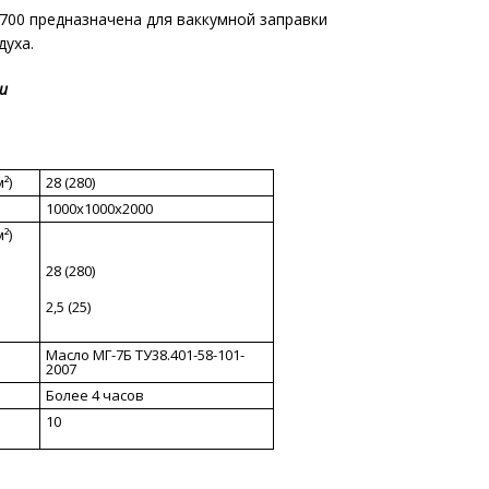
.700 предназначена для ваккумной заправки
духа.
и
²)
28 (280)
1000х1000х2000
²)
28 (280)
2,5 (25)
Масло МГ-7Б ТУ38.401-58-101-
2007
Более 4 часов
10