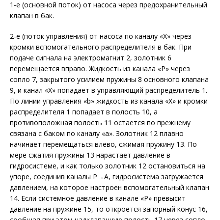
1-е (основной поток) от насоса через предохранительный
клапан в бак.
2-е (поток управления) от насоса по каналу «Х» через
кромки вспомогательного распределителя в бак. При
подаче сигнала на электромагнит 2, золотник 6
перемещается вправо. Жидкость из канала «Р» через
сопло 7, закрытого усилием пружины 8 основного клапана
9, и канал «Х» попадает в управляющий распределитель 1.
По линии управления «b» жидкость из канала «Х» и кромки
распределителя 1 попадает в полость 10, а
противоположная полость 11 остается по прежнему
связана с баком по каналу «а». Золотник 12 плавно
начинает перемещаться влево, сжимая пружину 13. По
мере сжатия пружины 13 нарастает давление в
гидросистеме, и как только золотник 12 остановиться на
упоре, соединив каналы Р→А, гидросистема загружается
давлением, на которое настроен вспомогательный клапан
14. Если системное давление в канале «Р» превысит
давление на пружине 15, то откроется запорный конус 16,
сообщая при этом надклапанную полость 17 через сопло