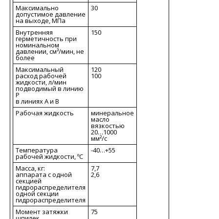
Максимально
30
допустимое давление
на выходе, МПа
Внутренняя
150
герметичность при
номинальном
давлении, см³/мин, не
более
Максимальный
120
расход рабочей
100
жидкости, л/мин
подводимый в линию
P
в линиях A и B
Рабочая жидкость
минеральное
масло
вязкостью
20…1000
мм²/c
Температура
-40…+55
рабочей жидкости, ºC
Масса, кг:
7,7
аппарата с одной
2,6
секцией
гидрораспределителя
одной секции
гидрораспределителя
Момент затяжки
75
шпилек,