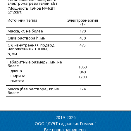
электронагревателей, кВт
(Мощность ТЭНов N=4кВт
(2*2кВт)
Источник тепла
Электроэнергия
«э»
Масса, кг, не более
170
Слив раствора h, мм
450
G½»-внутренняя; подвод
475
напряжения к ТЭНам,
h, мм
Габаритные размеры, мм, не
более
1060
– длина
840
– ширина
1280
– высота
Масса (без раствора), кг, не
124
более
2019-2026
ООО "ДУЭТ гидравлик Гомель"
Все права защищены.