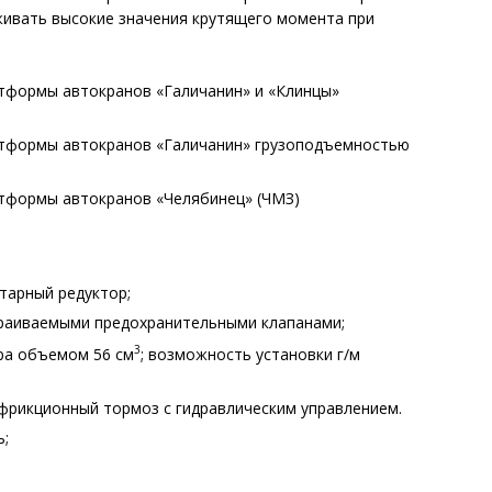
живать высокие значения крутящего момента при
тформы автокранов «Галичанин» и «Клинцы»
атформы автокранов «Галичанин» грузоподъемностью
тформы автокранов «Челябинец» (ЧМЗ)
тарный редуктор;
траиваемыми предохранительными клапанами;
3
ра объемом 56 см
; возможность установки г/м
фрикционный тормоз с гидравлическим управлением.
ь;