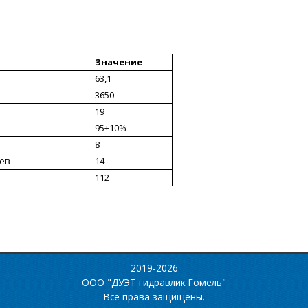
Значение
63,1
3650
19
95±10%
8
ьев
14
112
2019-2026
ООО "ДУЭТ гидравлик Гомель"
Все права защищены.