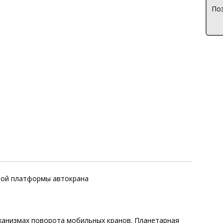
Поз
ной платформы автокрана
ханизмах поворота мобильных кранов. Планетарная