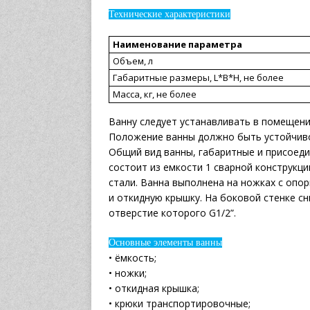
Технические характеристики
Наименование параметра
Объем, л
Габаритные размеры, L*B*H, не более
Масса, кг, не более
Ванну следует устанавливать в помещени
Положение ванны должно быть устойчиво
Общий вид ванны, габаритные и присоеди
состоит из емкости 1 сварной конструкц
стали. Ванна выполнена на ножках с опо
и откидную крышку. На боковой стенке сн
отверстие которого G1/2”.
Основные элементы ванны
• ёмкость;
• ножки;
• откидная крышка;
• крюки транспортировочные;